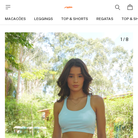
MACACÕES
LEGGINGS
TOP & SHORTS
REGATAS
TOP & S
1
/
8