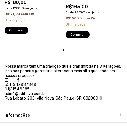
R$180,00
R$165,00
3
x
de
R$60,00
sem juros
3
x
de
R$55,00
sem juros
R$171,00
com
Pix
R$156,75
com
Pix
Última peça!
Última peça!
Comprar
Nossa marca tem uma tradição que é transmitida há 3 gerações.
Isso nos permite garantir e oferecer a mais alta qualidade em
nossos produtos.
5511942987849
(11)21546385
adm4@adithiva.com.br
Rua Lobato, 282- Vila Nova, São Paulo- SP, 03288010
Informações