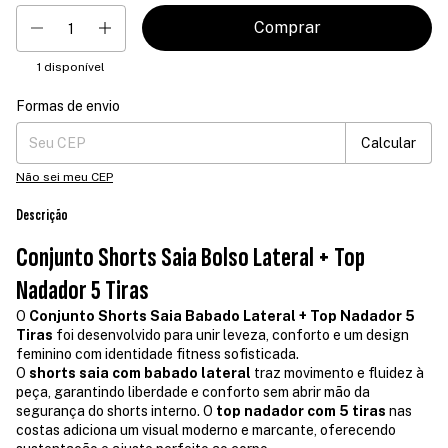
1
disponível
Formas de envio
Entregas para o CEP:
Mudar CEP
Calcular
Não sei meu CEP
Descrição
Conjunto Shorts Saia Bolso Lateral + Top
Nadador 5 Tiras
O
Conjunto Shorts Saia Babado Lateral + Top Nadador 5
Tiras
foi desenvolvido para unir leveza, conforto e um design
feminino com identidade fitness sofisticada.
O
shorts saia com babado lateral
traz movimento e fluidez à
peça, garantindo liberdade e conforto sem abrir mão da
segurança do shorts interno. O
top nadador com 5 tiras
nas
costas adiciona um visual moderno e marcante, oferecendo