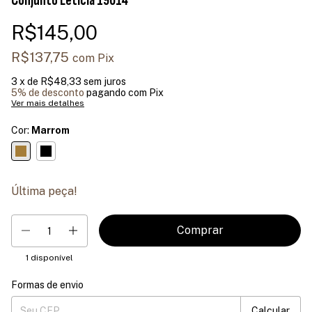
Conjunto Letícia 19014
R$145,00
R$137,75
com
Pix
3
x de
R$48,33
sem juros
5% de desconto
pagando com Pix
Ver mais detalhes
Cor:
Marrom
Última peça!
1
disponível
Formas de envio
Entregas para o CEP:
Mudar CEP
Calcular