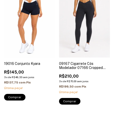
19016 Conjunto Kyara
09167 Cigarrete Cós
Modelador 07166 Cropped
R$145,00
quadrado atrás
R$210,00
3
x
de
R$48,33
sem juros
3
x
de
R$70,00
sem juros
R$137,75
com
Pix
R$199,50
com
Pix
Última peça!
Última peça!