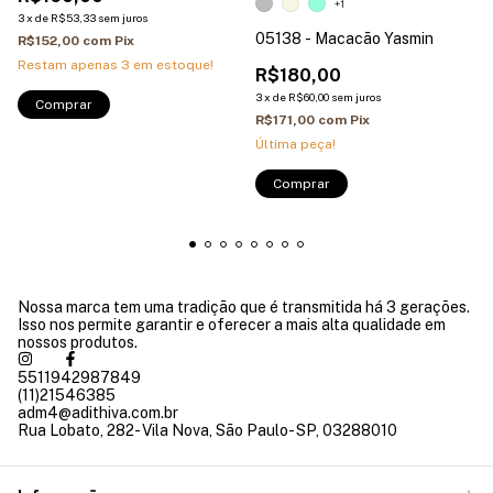
+1
3
x
de
R$53,33
sem juros
05138 - Macacão Yasmin
R$152,00
com
Pix
Restam apenas
3
em estoque!
R$180,00
3
x
de
R$60,00
sem juros
Comprar
R$171,00
com
Pix
Última peça!
Comprar
Nossa marca tem uma tradição que é transmitida há 3 gerações.
Isso nos permite garantir e oferecer a mais alta qualidade em
nossos produtos.
5511942987849
(11)21546385
adm4@adithiva.com.br
Rua Lobato, 282- Vila Nova, São Paulo- SP, 03288010