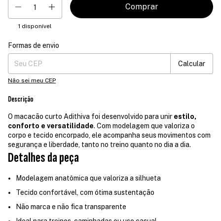
1
disponível
Formas de envio
Entregas para o CEP:
Mudar CEP
Calcular
Não sei meu CEP
Descrição
O macacão curto Adithiva foi desenvolvido para unir
estilo,
conforto e versatilidade
. Com modelagem que valoriza o
corpo e tecido encorpado, ele acompanha seus movimentos com
segurança e liberdade, tanto no treino quanto no dia a dia.
Detalhes da peça
Modelagem anatômica que valoriza a silhueta
Tecido confortável, com ótima sustentação
Não marca e não fica transparente