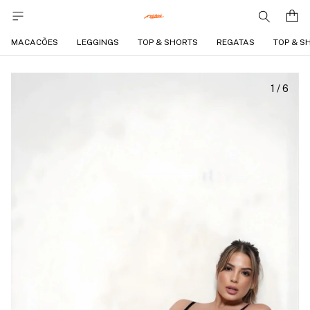
MACACÕES
LEGGINGS
TOP & SHORTS
REGATAS
TOP & S
1
/
6